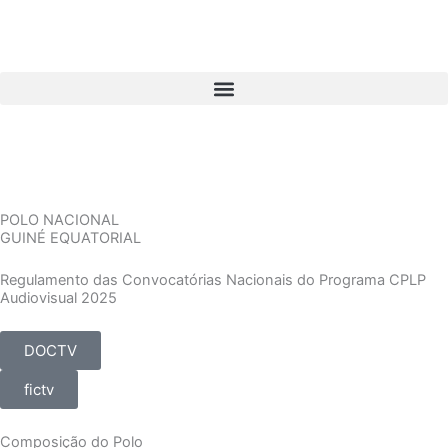
Ir
para
o
conteúdo
POLO NACIONAL
GUINÉ EQUATORIAL
Regulamento das Convocatórias Nacionais do Programa CPLP
Audiovisual 2025
DOCTV
fictv
Composição do Polo